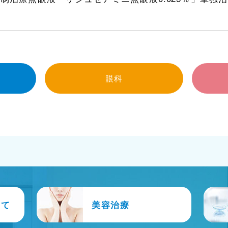
眼科
いて
美容治療