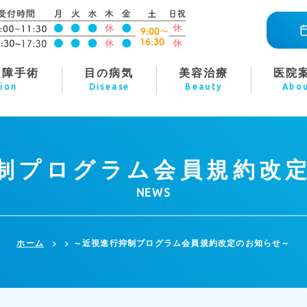
内障手術
目の病気
美容治療
医院
ion
Disease
Beauty
Abo
制プログラム会員規約改
NEWS
ホーム
>
～近視進行抑制プログラム会員規約改定のお知らせ～