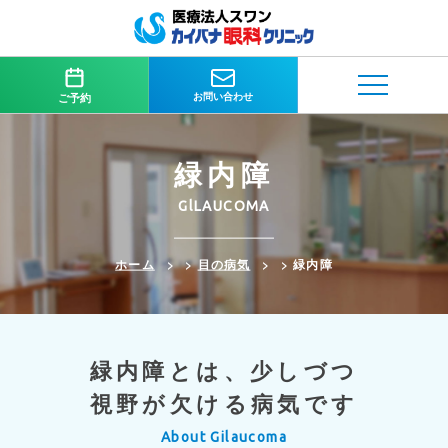
お問い合わせ
ご予約
緑内障
GlLAUCOMA
ホーム
>
目の病気
>
緑内障
緑内障とは、少しづつ
視野が欠ける病気です
About Gilaucoma