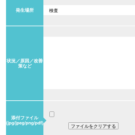
発生場所
状況／原因／改善
策など
添付ファイル
(jpg/jpeg/png/pdf)