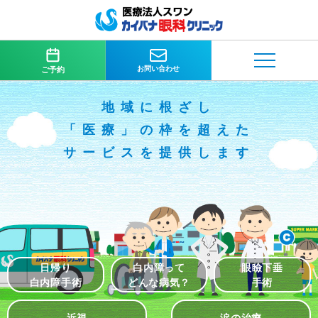
お問い合わせ
ご予約
地域に根ざし
「医療」の枠を超えた
サービスを提供します
日帰り
白内障って
眼瞼下垂
白内障手術
どんな病気？
手術
近視
涙の治療