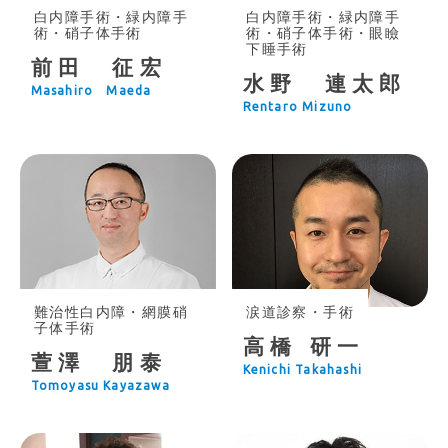
白内障手術・緑内障手
白内障手術・緑内障手
術・硝子体手術
術・硝子体手術・眼瞼
下睡手術
前田 征宏
水野 連太郎
Masahiro Maeda
Rentaro Mizuno
難治性白内障・網膜硝
涙道診察・手術
子体手術
高橋 研一
萱澤 朋泰
Kenichi Takahashi
Tomoyasu Kayazawa