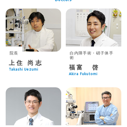
院長
白内障手術・硝子体手
術
上住 尚志
福富 啓
Takashi Uezumi
Akira Fukutomi